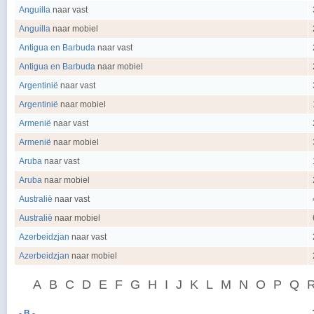
Anguilla
naar vast
Anguilla
naar mobiel
Antigua en Barbuda
naar vast
Antigua en Barbuda
naar mobiel
Argentinië
naar vast
Argentinië
naar mobiel
Armenië
naar vast
Armenië
naar mobiel
Aruba
naar vast
Aruba
naar mobiel
Australië
naar vast
Australië
naar mobiel
Azerbeidzjan
naar vast
Azerbeidzjan
naar mobiel
A
B
C
D
E
F
G
H
I
J
K
L
M
N
O
P
Q
- B -