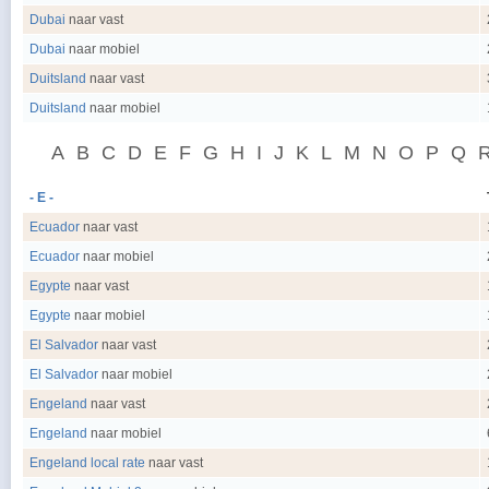
Dubai
naar vast
Dubai
naar mobiel
Duitsland
naar vast
Duitsland
naar mobiel
A
B
C
D
E
F
G
H
I
J
K
L
M
N
O
P
Q
- E -
Ecuador
naar vast
Ecuador
naar mobiel
Egypte
naar vast
Egypte
naar mobiel
El Salvador
naar vast
El Salvador
naar mobiel
Engeland
naar vast
Engeland
naar mobiel
Engeland local rate
naar vast