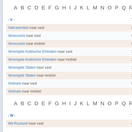
A
B
C
D
E
F
G
H
I
J
K
L
M
N
O
P
Q
- V -
Vaticaanstad
naar vast
Venezuela
naar vast
Venezuela
naar mobiel
Verenigde Arabische Emiraten
naar vast
Verenigde Arabische Emiraten
naar mobiel
Verenigde Staten
naar vast
Verenigde Staten
naar mobiel
Vietnam
naar vast
Vietnam
naar mobiel
A
B
C
D
E
F
G
H
I
J
K
L
M
N
O
P
Q
- W -
Wit-Rusland
naar vast