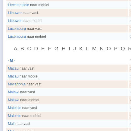
Liechtenstein
naar mobiel
Litouwen
naar vast
Litouwen
naar mobiel
Luxemburg
naar vast
Luxemburg
naar mobiel
A
B
C
D
E
F
G
H
I
J
K
L
M
N
O
P
Q
- M -
Macau
naar vast
Macau
naar mobiel
Macedonie
naar vast
Malawi
naar vast
Malawi
naar mobiel
Maleisie
naar vast
Maleisie
naar mobiel
Mali
naar vast