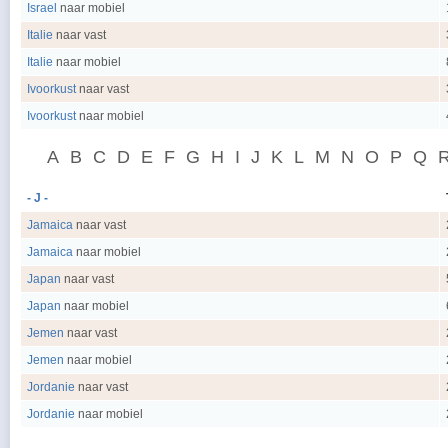
Israel
naar mobiel
Italie
naar vast
Italie
naar mobiel
Ivoorkust
naar vast
Ivoorkust
naar mobiel
A
B
C
D
E
F
G
H
I
J
K
L
M
N
O
P
Q
- J -
Jamaica
naar vast
Jamaica
naar mobiel
Japan
naar vast
Japan
naar mobiel
Jemen
naar vast
Jemen
naar mobiel
Jordanie
naar vast
Jordanie
naar mobiel