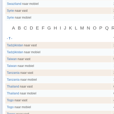
Swaziland
naar mobiel
Syrie
naar vast
Syrie
naar mobiel
A
B
C
D
E
F
G
H
I
J
K
L
M
N
O
P
Q
- T -
Tadzjikistan
naar vast
Tadzjikistan
naar mobiel
Taiwan
naar vast
Taiwan
naar mobiel
Tanzania
naar vast
Tanzania
naar mobiel
Thailand
naar vast
Thailand
naar mobiel
Togo
naar vast
Togo
naar mobiel