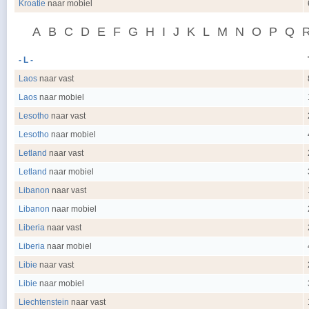
Kroatie
naar mobiel
A
B
C
D
E
F
G
H
I
J
K
L
M
N
O
P
Q
- L -
Laos
naar vast
Laos
naar mobiel
Lesotho
naar vast
Lesotho
naar mobiel
Letland
naar vast
Letland
naar mobiel
Libanon
naar vast
Libanon
naar mobiel
Liberia
naar vast
Liberia
naar mobiel
Libie
naar vast
Libie
naar mobiel
Liechtenstein
naar vast