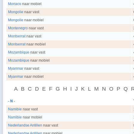
Monaco
naar mobiel
Mongolie
naar vast
Mongolie
naar mobiel
Montenegro
naar vast
Montserrat
naar vast
Montserrat
naar mobiel
Mozambique
naar vast
Mozambique
naar mobiel
Myanmar
naar vast
Myanmar
naar mobiel
A
B
C
D
E
F
G
H
I
J
K
L
M
N
O
P
Q
- N -
Namibie
naar vast
Namibie
naar mobiel
Nederlandse Antillen
naar vast
Nederlandse Antillen
naar mobiel