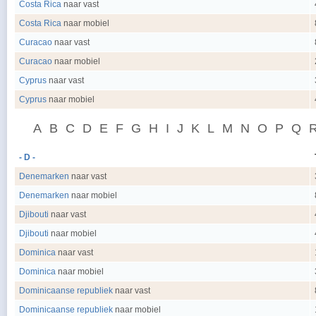
Costa Rica
naar vast
Costa Rica
naar mobiel
Curacao
naar vast
Curacao
naar mobiel
Cyprus
naar vast
Cyprus
naar mobiel
A
B
C
D
E
F
G
H
I
J
K
L
M
N
O
P
Q
- D -
Denemarken
naar vast
Denemarken
naar mobiel
Djibouti
naar vast
Djibouti
naar mobiel
Dominica
naar vast
Dominica
naar mobiel
Dominicaanse republiek
naar vast
Dominicaanse republiek
naar mobiel