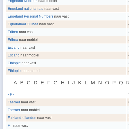
Engeland Mobiel 2
naar mobiel
Engeland national rate
naar vast
Engeland Personal Numbers
naar vast
Equatoriaal Guinea
naar vast
Eritrea
naar vast
Eritrea
naar mobiel
Estland
naar vast
Estland
naar mobiel
Ethiopie
naar vast
Ethiopie
naar mobiel
A
B
C
D
E
F
G
H
I
J
K
L
M
N
O
P
Q
- F -
Faeroer
naar vast
Faeroer
naar mobiel
Falkland-eilanden
naar vast
Fiji
naar vast