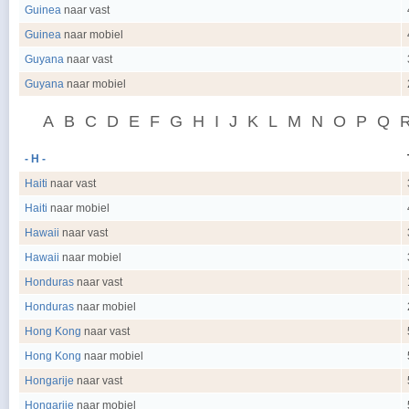
Guinea
naar vast
Guinea
naar mobiel
Guyana
naar vast
Guyana
naar mobiel
A
B
C
D
E
F
G
H
I
J
K
L
M
N
O
P
Q
- H -
Haiti
naar vast
Haiti
naar mobiel
Hawaii
naar vast
Hawaii
naar mobiel
Honduras
naar vast
Honduras
naar mobiel
Hong Kong
naar vast
Hong Kong
naar mobiel
Hongarije
naar vast
Hongarije
naar mobiel