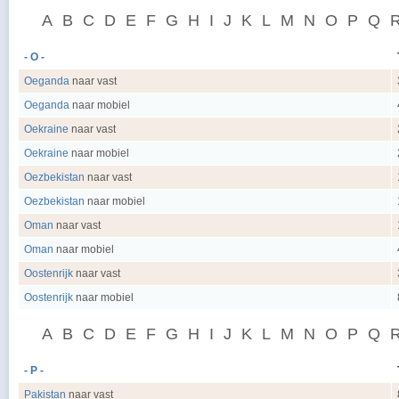
A
B
C
D
E
F
G
H
I
J
K
L
M
N
O
P
Q
- O -
Oeganda
naar vast
Oeganda
naar mobiel
Oekraine
naar vast
Oekraine
naar mobiel
Oezbekistan
naar vast
Oezbekistan
naar mobiel
Oman
naar vast
Oman
naar mobiel
Oostenrijk
naar vast
Oostenrijk
naar mobiel
A
B
C
D
E
F
G
H
I
J
K
L
M
N
O
P
Q
- P -
Pakistan
naar vast