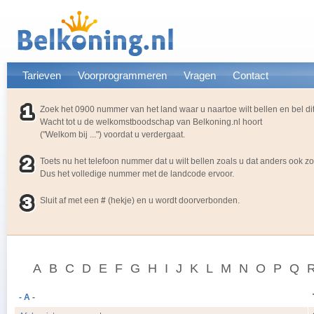
Tarieven
Voorprogrammeren
Vragen
Contact
Zoek het 0900 nummer van het land waar u naartoe wilt bellen en bel d
Wacht tot u de welkomstboodschap van Belkoning.nl hoort
("Welkom bij ...") voordat u verdergaat.
Toets nu het telefoon nummer dat u wilt bellen zoals u dat anders ook z
Dus het volledige nummer met de landcode ervoor.
Sluit af met een
#
(hekje) en u wordt doorverbonden.
A
B
C
D
E
F
G
H
I
J
K
L
M
N
O
P
Q
- A -