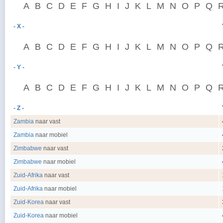
A
B
C
D
E
F
G
H
I
J
K
L
M
N
O
P
Q
- X -
A
B
C
D
E
F
G
H
I
J
K
L
M
N
O
P
Q
- Y -
A
B
C
D
E
F
G
H
I
J
K
L
M
N
O
P
Q
- Z -
Zambia
naar vast
Zambia
naar mobiel
Zimbabwe
naar vast
Zimbabwe
naar mobiel
Zuid-Afrika
naar vast
Zuid-Afrika
naar mobiel
Zuid-Korea
naar vast
Zuid-Korea
naar mobiel