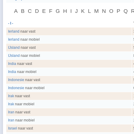
A
B
C
D
E
F
G
H
I
J
K
L
M
N
O
P
Q
- I -
Ierland
naar vast
Ierland
naar mobiel
IJsland
naar vast
IJsland
naar mobiel
India
naar vast
India
naar mobiel
Indonesie
naar vast
Indonesie
naar mobiel
Irak
naar vast
Irak
naar mobiel
Iran
naar vast
Iran
naar mobiel
Israel
naar vast