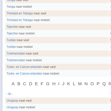
Tonga
naar vast
Tonga
naar mobiel
Trinidad en Tobago
naar vast
Trinidad en Tobago
naar mobiel
Tsjechie
naar vast
Tsjechie
naar mobiel
Turkije
naar vast
Turkije
naar mobiel
Turkmenistan
naar vast
Turkmenistan
naar mobiel
Turks- en Caicos-eilanden
naar vast
Turks- en Caicos-eilanden
naar mobiel
A
B
C
D
E
F
G
H
I
J
K
L
M
N
O
P
Q
- U -
Uruguay
naar vast
Uruguay
naar mobiel