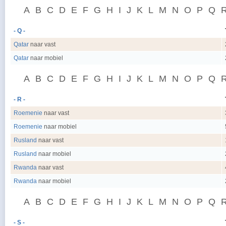
A
B
C
D
E
F
G
H
I
J
K
L
M
N
O
P
Q
- Q -
Qatar
naar vast
Qatar
naar mobiel
A
B
C
D
E
F
G
H
I
J
K
L
M
N
O
P
Q
- R -
Roemenie
naar vast
Roemenie
naar mobiel
Rusland
naar vast
Rusland
naar mobiel
Rwanda
naar vast
Rwanda
naar mobiel
A
B
C
D
E
F
G
H
I
J
K
L
M
N
O
P
Q
- S -