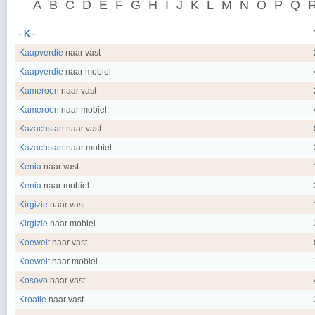
A
B
C
D
E
F
G
H
I
J
K
L
M
N
O
P
Q
- K -
Kaapverdie
naar vast
Kaapverdie
naar mobiel
Kameroen
naar vast
Kameroen
naar mobiel
Kazachstan
naar vast
Kazachstan
naar mobiel
Kenia
naar vast
Kenia
naar mobiel
Kirgizie
naar vast
Kirgizie
naar mobiel
Koeweit
naar vast
Koeweit
naar mobiel
Kosovo
naar vast
Kroatie
naar vast