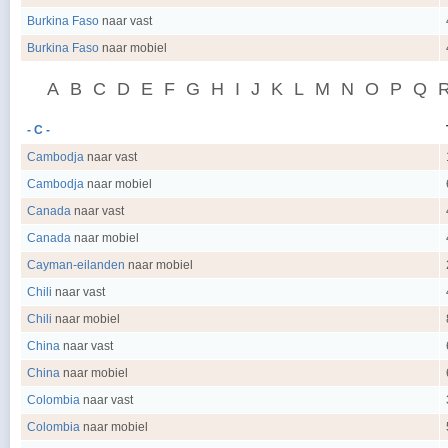
Burkina Faso
naar vast
Burkina Faso
naar mobiel
A
B
C
D
E
F
G
H
I
J
K
L
M
N
O
P
Q
- C -
Cambodja
naar vast
Cambodja
naar mobiel
Canada
naar vast
Canada
naar mobiel
Cayman-eilanden
naar mobiel
Chili
naar vast
Chili
naar mobiel
China
naar vast
China
naar mobiel
Colombia
naar vast
Colombia
naar mobiel