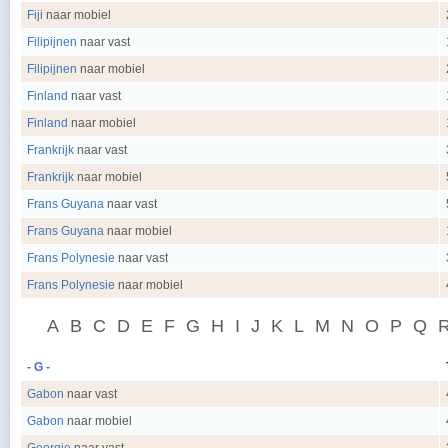
Fiji
naar mobiel
Filipijnen
naar vast
Filipijnen
naar mobiel
Finland
naar vast
Finland
naar mobiel
Frankrijk
naar vast
Frankrijk
naar mobiel
Frans Guyana
naar vast
Frans Guyana
naar mobiel
Frans Polynesie
naar vast
Frans Polynesie
naar mobiel
A
B
C
D
E
F
G
H
I
J
K
L
M
N
O
P
Q
- G -
Gabon
naar vast
Gabon
naar mobiel